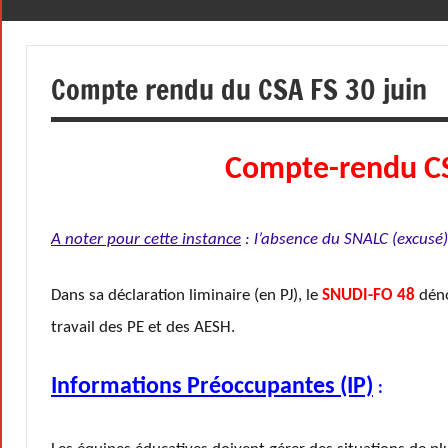
le
premier
48
des
Compte rendu du CSA FS 30 juin
droits,
celui
qui
permet
Compte-rendu CS
de
défendre
tous
A noter pour cette instance
: l’absence du SNALC (excusé)
les
autres
Dans sa déclaration liminaire (en PJ), le
SNUDI-FO 48
déno
!
travail des PE et des AESH.
Informations Préoccupantes (IP)
: