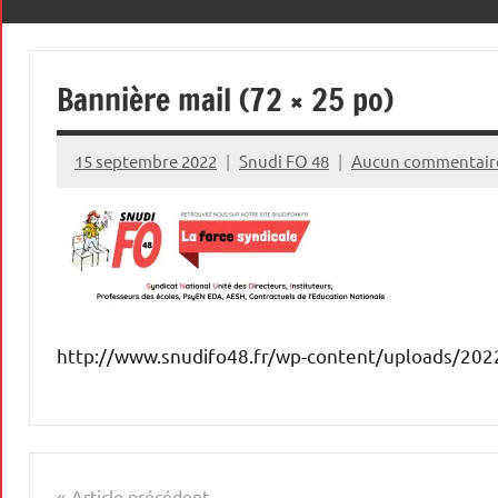
le
premier
48
des
Bannière mail (72 × 25 po)
droits,
celui
qui
15 septembre 2022
Snudi FO 48
Aucun commentair
permet
de
défendre
tous
les
autres
!
http://www.snudifo48.fr/wp-content/uploads/2022
Navigation
Article précédent