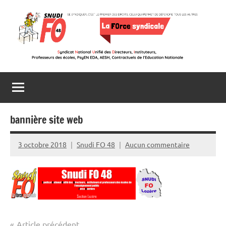
Aller
au
contenu
Snudi
Se
syndiquer,
FO
c’est
le
48
premier
bannière site web
des
droits,
3 octobre 2018
Snudi FO 48
Aucun commentaire
celui
qui
permet
de
défendre
tous
Navigation
Article précédent
les