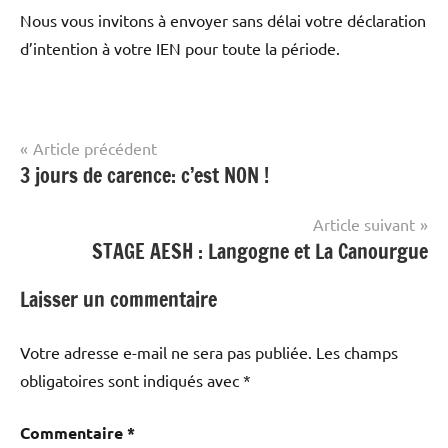
Nous vous invitons à envoyer sans délai votre déclaration
d’intention à votre IEN pour toute la période.
Navigation
Article précédent
Actualités
3 jours de carence: c’est NON !
de
Mobilisations
l’article
Article suivant
STAGE AESH : Langogne et La Canourgue
Laisser un commentaire
Votre adresse e-mail ne sera pas publiée.
Les champs
obligatoires sont indiqués avec
*
Commentaire
*