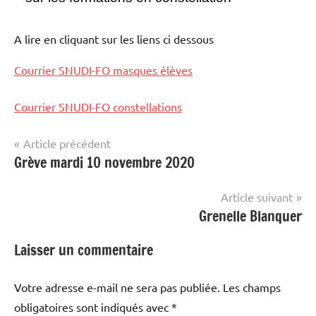
autres
!
A lire en cliquant sur les liens ci dessous
Courrier SNUDI-FO masques élèves
Courrier SNUDI-FO constellations
Navigation
Article précédent
Grève mardi 10 novembre 2020
Années
de
précédentes
l’article
Article suivant
Grenelle Blanquer
Laisser un commentaire
Votre adresse e-mail ne sera pas publiée.
Les champs
obligatoires sont indiqués avec
*