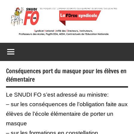
Aller
au
contenu
Snudi
Se
syndiquer,
FO
c’est
le
48
premier
Conséquences port du masque pour les élèves en
des
élémentaire
droits,
celui
Le SNUDI FO s’est adressé au ministre:
qui
– sur les conséquences de l’obligation faite aux
permet
de
élèves de l’école élémentaire de porter un
défendre
masque
tous
– sur les formations en constellation
les