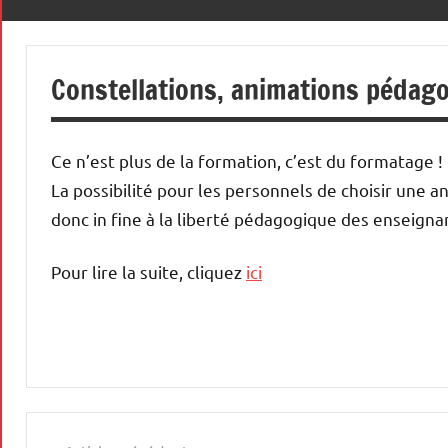
le
premier
48
des
Constellations, animations pédag
droits,
celui
qui
Ce n’est plus de la formation, c’est du formatage !
permet
de
La possibilité pour les personnels de choisir une 
défendre
donc in fine à la liberté pédagogique des enseignan
tous
les
Pour lire la suite, cliquez
ici
autres
!
Actualités
Formation