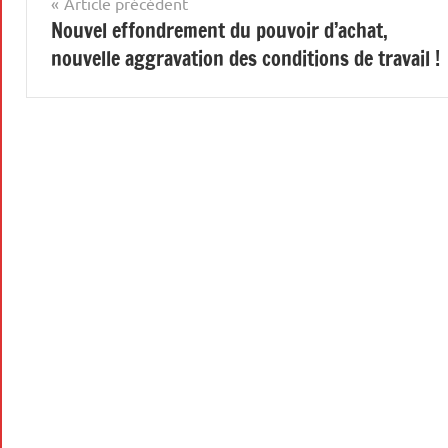
Navigation
Article précédent
Nouvel effondrement du pouvoir d’achat,
de
nouvelle aggravation des conditions de travail !
l’article