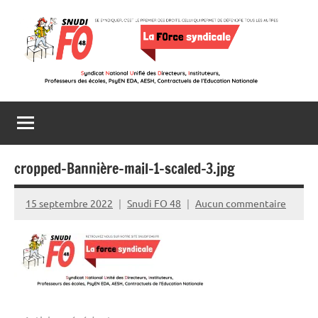
Aller
au
contenu
Snudi
Se
syndiquer,
FO
c’est
le
48
premier
cropped-Bannière-mail-1-scaled-3.jpg
des
droits,
15 septembre 2022
Snudi FO 48
Aucun commentaire
celui
qui
permet
de
défendre
tous
les