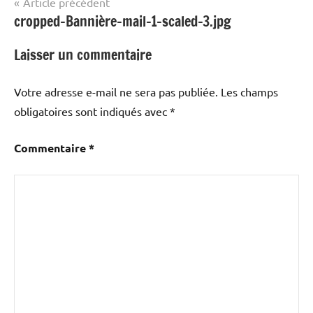
Navigation
Article précédent
autres
cropped-Bannière-mail-1-scaled-3.jpg
de
!
l’article
Laisser un commentaire
Votre adresse e-mail ne sera pas publiée.
Les champs
obligatoires sont indiqués avec
*
Commentaire
*