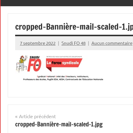
le
premier
48
des
cropped-Bannière-mail-scaled-1.j
droits,
celui
qui
7 septembre 2022
Snudi FO 48
Aucun commentaire
permet
de
défendre
tous
les
autres
!
Navigation
Article précédent
cropped-Bannière-mail-scaled-1.jpg
de