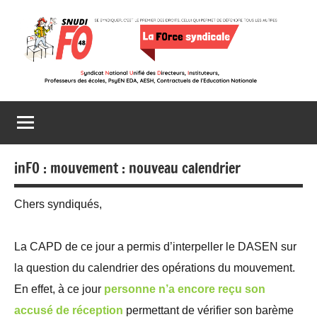
Aller
au
contenu
Snudi
Se
syndiquer,
FO
c’est
le
48
premier
inFO : mouvement : nouveau calendrier
des
droits,
Chers syndiqués,
celui
qui
La CAPD de ce jour a permis d’interpeller le DASEN sur
permet
de
la question du calendrier des opérations du mouvement.
défendre
En effet, à ce jour
personne n’a encore reçu son
tous
accusé de réception
permettant de vérifier son barème
les