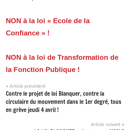
NON à la loi « Ecole de la
Confiance » !
NON à la loi de Transformation de
la Fonction Publique !
Navigation
Étiqueté
Article précédent
Années
avec
Contre le projet de loi Blanquer, contre la
de
précédentes
calendrier
,
circulaire du mouvement dans le 1er degré, tous
l’article
mouvement
en grève jeudi 4 avril !
Article suivant