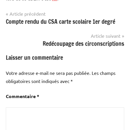
Navigation
Article précédent
Compte rendu du CSA carte scolaire 1er degré
CDEN
de
l’article
Article suivant
Redécoupage des circonscriptions
Laisser un commentaire
Votre adresse e-mail ne sera pas publiée.
Les champs
obligatoires sont indiqués avec
*
Commentaire
*