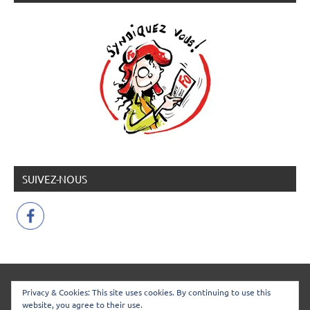
SUIVEZ-NOUS
SNUDI Force Ouvrière 48
Privacy & Cookies: This site uses cookies. By continuing to use this
website, you agree to their use.
Espace Jean Jaurès