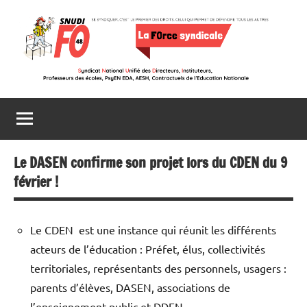
Aller
au
contenu
Snudi
Se
syndiquer,
FO
c’est
le
48
premier
Le DASEN confirme son projet lors du CDEN du 9
des
février !
droits,
celui
qui
Le CDEN est une instance qui réunit les différents
permet
acteurs de l’éducation : Préfet, élus, collectivités
de
territoriales, représentants des personnels, usagers :
défendre
parents d’élèves, DASEN, associations de
tous
l’enseignement public et DDEN.
les