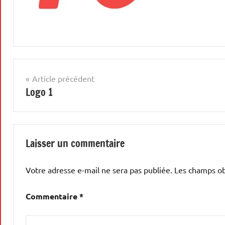
Navigation
Article précédent
Logo 1
de
l’article
Laisser un commentaire
Votre adresse e-mail ne sera pas publiée.
Les champs ob
Commentaire
*