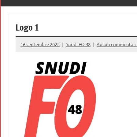
le
premier
48
des
Logo 1
droits,
celui
qui
16 septembre 2022
Snudi FO 48
Aucun commentair
permet
de
défendre
tous
les
autres
!