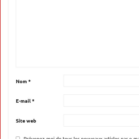
Nom
*
E-mail
*
Site web
Prévenez-moi de tous les nouveaux articles par e-ma