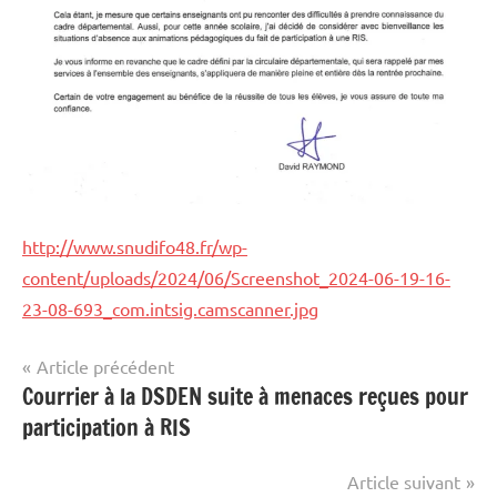
http://www.snudifo48.fr/wp-
content/uploads/2024/06/Screenshot_2024-06-19-16-
23-08-693_com.intsig.camscanner.jpg
Navigation
Article précédent
Courrier à la DSDEN suite à menaces reçues pour
Mobilisations
de
participation à RIS
l’article
RIS
Article suivant