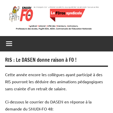
Aller
au
contenu
Snudi
Se
syndiquer,
FO
c’est
le
48
premier
RIS : Le DASEN donne raison à FO !
des
droits,
Cette année encore les collègues ayant participé à des
celui
RIS pourront les déduire des animations pédagogiques
qui
sans crainte d’un retrait de salaire.
permet
de
défendre
Ci-dessous le courrier du DASEN en réponse à la
tous
demande du SNUDI-FO 48:
les