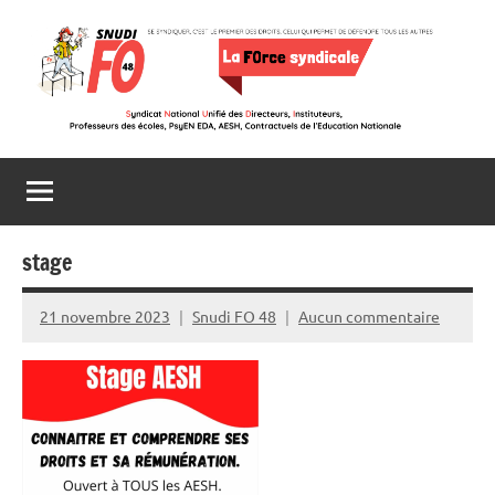
Aller
au
contenu
Snudi
Se
syndiquer,
FO
c’est
le
48
premier
stage
des
droits,
21 novembre 2023
Snudi FO 48
Aucun commentaire
celui
qui
permet
de
défendre
tous
les