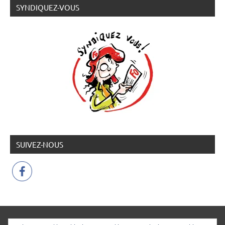
SYNDIQUEZ-VOUS
SUIVEZ-NOUS
SNUDI Force Ouvrière 48