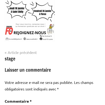
autres
!
Navigation
Article précédent
stage
de
l’article
Laisser un commentaire
Votre adresse e-mail ne sera pas publiée.
Les champs
obligatoires sont indiqués avec
*
Commentaire
*