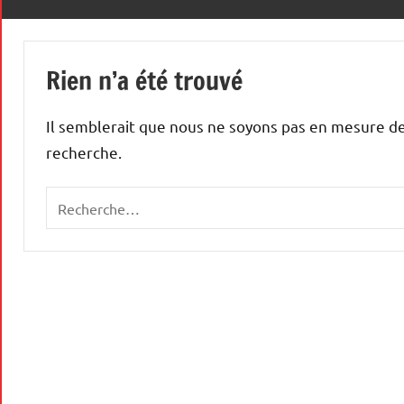
le
premier
48
des
Rien n’a été trouvé
droits,
celui
qui
Il semblerait que nous ne soyons pas en mesure de
permet
recherche.
de
défendre
tous
les
autres
!