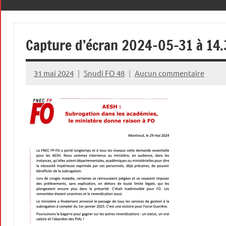
le
premier
48
des
Capture d’écran 2024-05-31 à 14
droits,
celui
qui
31 mai 2024
Snudi FO 48
Aucun commentaire
permet
de
défendre
tous
les
autres
!