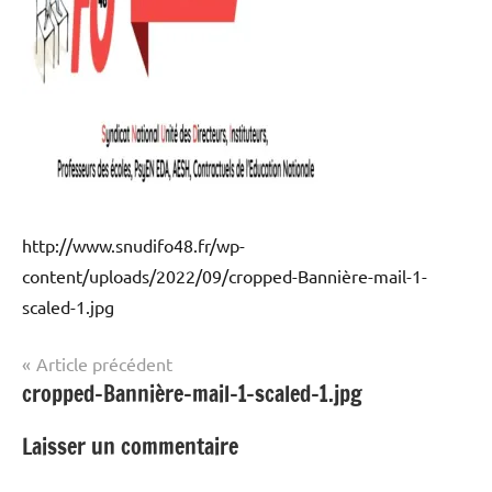
autres
!
http://www.snudifo48.fr/wp-
content/uploads/2022/09/cropped-Bannière-mail-1-
scaled-1.jpg
Navigation
Article précédent
cropped-Bannière-mail-1-scaled-1.jpg
de
l’article
Laisser un commentaire