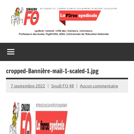
Aller
au
contenu
Snudi
Se
syndiquer,
FO
c’est
le
48
premier
cropped-Bannière-mail-1-scaled-1.jpg
des
droits,
7 septembre 2022
Snudi FO 48
Aucun commentaire
celui
qui
permet
de
défendre
tous
les