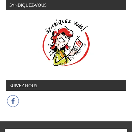
SYNDIQUEZ-VOUS
SUIVEZ-NOUS
SNUDI Force Ouvrière 48