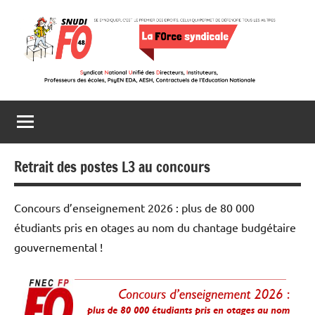
Aller
au
contenu
Snudi
Se
syndiquer,
FO
c’est
le
48
premier
Retrait des postes L3 au concours
des
droits,
Concours d’enseignement 2026 : plus de 80 000
celui
étudiants pris en otages au nom du chantage budgétaire
qui
gouvernemental !
permet
de
défendre
tous
les